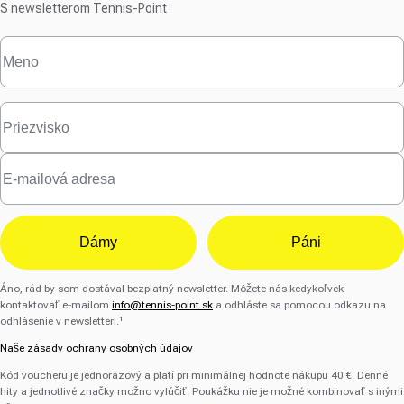
S newsletterom Tennis-Point
Dámy
Páni
Áno, rád by som dostával bezplatný newsletter. Môžete nás kedykoľvek
kontaktovať e-mailom
info@tennis-point.sk
a odhláste sa pomocou odkazu na
odhlásenie v newsletteri.¹
Naše zásady ochrany osobných údajov
Kód voucheru je jednorazový a platí pri minimálnej hodnote nákupu 40 €. Denné
hity a jednotlivé značky možno vylúčiť. Poukážku nie je možné kombinovať s inými