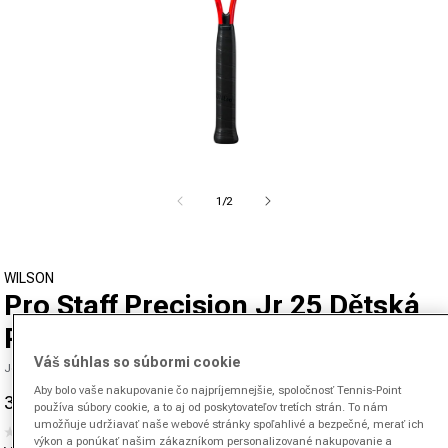
Otvoriť médium 1 v modálnom okne
z
1
/
2
WILSON
Pro Staff Precision Jr 25 Dětská
Raketa
Váš súhlas so súbormi cookie
Jednotka SKU 00706203931000
Aby bolo vaše nakupovanie čo najpríjemnejšie, spoločnosť Tennis-Point
34,95 €
50,00 €
-30%
používa súbory cookie, a to aj od poskytovateľov tretích strán. To nám
Cena po zľave
Normálna cena
umožňuje udržiavať naše webové stránky spoľahlivé a bezpečné, merať ich
(0)
Žiadna
výkon a ponúkať našim zákazníkom personalizované nakupovanie a