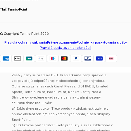
Tlač Tennis-Point
© Copyright Tennis-Point 2026
Pravidlá ochrany súkromia
Právne oznámenie
Podmienky poskytovania služby
Pravidlá poskytovania refundácií
Klarna
Všetky ceny sú vrátane DPH. Prečiarknuté ceny spravidla
zodpovedajú odporúčanej maloobchodnej cene výrobcu.
Odlišne sú pri značkách Quiet Please, BIDI BADU, Limited
Sports, Tennis-Point, Padel-Point, Racket Roots, Neo a
Stringergy uvedené uvádzacie ceny aktuálnej sezóny.
** Exkluzívne iba u nás:
a) Exkluzívne produkty: Tieto produkty získaš exkluzívne v
online obchodoch a/alebo kamenných predajniach skupiny
Sport-Point.
b) Exkluzívne partnerstvá: Tieto produkty získaš exkluzívne v
online obchodoch a/alebo kamenných predajniach skupiny