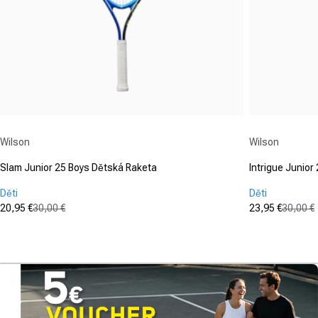
Dodávateľ:
Dodávateľ:
Wilson
Wilson
Slam Junior 25 Boys Dětská Raketa
Intrigue Junior
Děti
Děti
20,95 €
30,00 €
23,95 €
30,00 €
Cena po zľave
Normálna cena
Cena po zľa
Normálna c
(0)
(0)
0.0
0.0
z
z
5
5
hviezdičiek.
hviezdičiek.