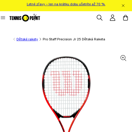
Letné zľavy – len na krátku dobu ušetríte až 70 %.
Prejsť na obsah
Prihlásiť sa
Košík
Dětské rakety
Pro Staff Precision Jr 25 Dětská Raketa
 informácie o produkte