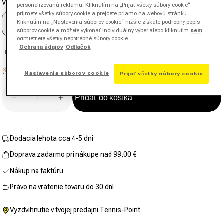
Veľkosť rukoväte
hodnota
personalizovanú reklamu. Kliknutím na „Prijať všetky súbory cookie“
hodnotenia.
prijmete všetky súbory cookie a prejdete priamo na webovú stránku.
Odkaz
Kliknutím na „Nastavenia súborov cookie“ nižšie získate podrobný popis
0
na
súborov cookie a môžete vykonať individuálny výber alebo kliknutím
sem
tú
odmietnete všetky nepotrebné súbory cookie.
istú
Ochrana údajov
Odtlačok
stránku.
Nie ste si istí, akú silu stisku zvoliť?
Sprievodca výberom rukovätí
Nízky stav zásob: zostáva 8
Nastavenia súborov cookie
Prijať všetky súbory cookie
Množstvo
Pridať do košíka
Znížiť množstvo pre Pro Staff Precision Jr 25 Dětsk
Zvýšiť množstvo pre Pro Staff Precision
Dodacia lehota cca 4-5 dní
Doprava zadarmo pri nákupe nad 99,00 €
Nákup na faktúru
Právo na vrátenie tovaru do 30 dní
Vyzdvihnutie v tvojej predajni Tennis-Point